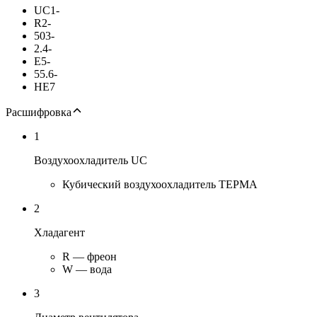
UC
1
-
R
2
-
50
3
-
2.
4
-
E
5
-
55.
6
-
HE
7
Расшифровка
1
Воздухоохладитель UC
Кубический воздухоохладитель ТЕРМА
2
Хладагент
R — фреон
W — вода
3